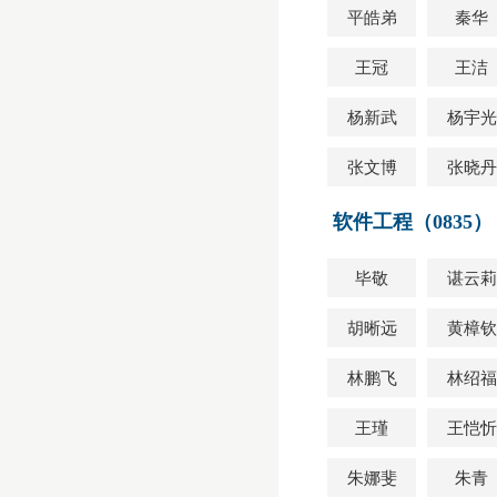
平皓弟
秦华
王冠
王洁
杨新武
杨宇光
张文博
张晓丹
软件工程（0835）
毕敬
谌云莉
胡晰远
黄樟钦
林鹏飞
林绍福
王瑾
王恺忻
朱娜斐
朱青