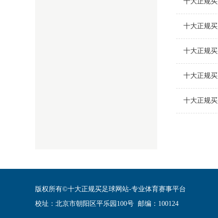
十大正规买
十大正规买
十大正规买
十大正规买
十大正规买
版权所有©十大正规买足球网站-专业体育赛事平台
校址：北京市朝阳区平乐园100号 邮编：100124