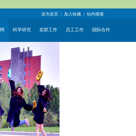
设为首页
|
加入收藏
|
站内搜索
聘
科学研究
党群工作
员工工作
国际合作