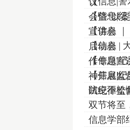
【信息|
议
【信息|
会暨“以
【信息 
宣讲会
【信息 
启动会
【信息|
作专题宣
【信息|
神开展监
防疫不松
试纪律监
双节将至
信息学部