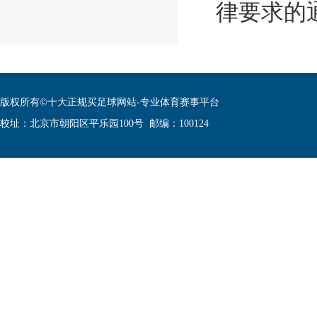
律要求的
版权所有©十大正规买足球网站-专业体育赛事平台
校址：北京市朝阳区平乐园100号 邮编：100124