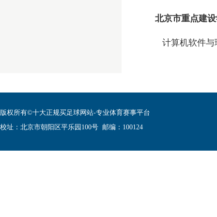
北京市重点建设
计算机软件与理
版权所有©十大正规买足球网站-专业体育赛事平台
校址：北京市朝阳区平乐园100号 邮编：100124