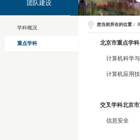
团队建设
您当前所在的位置：
学科概况
北京市重点学科
重点学科
计算机科学与技
计算机应用技术
交叉学科北京市
信息安全