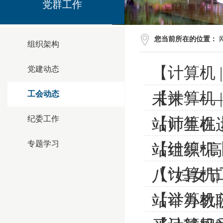
党群工作
您当前所在的位置：
组织架构
【计算机
党建动态
【计算机 
工会动态
未来”——
纪委工作
【计算机
站师生在
专题学习
【计算机
站组织“高
【计算机
八”妇女
【计算机
站举办教