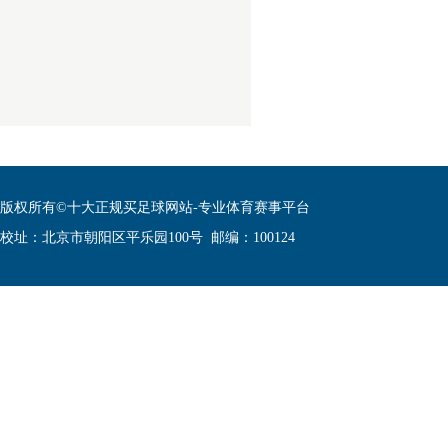
版权所有©十大正规买足球网站-专业体育赛事平台
校址：北京市朝阳区平乐园100号 邮编：100124