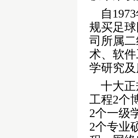
自19
规买足球
司所属二
术、软件
学研究及
十大正
工程2个
2个一级
2个专业