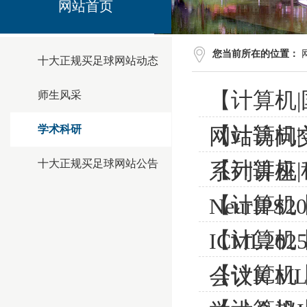
网站首页
您当前所在的位置：
十大正规买足球网站动态
【计算机
师生风采
【计算机
学术科研
网站访问
十大正规买足球网站公告
【计算机
系列讲座
【计算机
NeurIP
【计算机
ICML20
【计算机
会议ICML