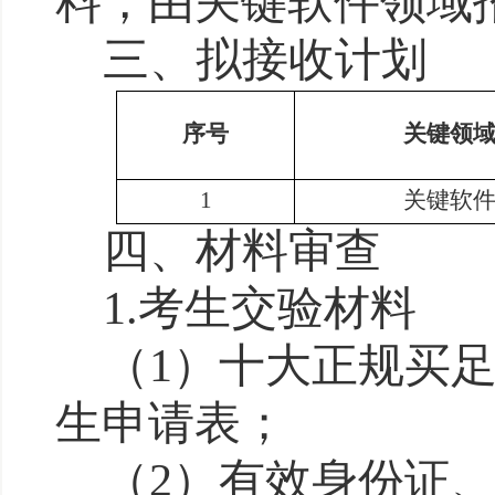
料，由
关键软件领域
三、拟
接收
计划
序号
关键领
1
关键软
四、
材料
审查
1
.
考生交验材料
（
1
）
十大正规买
生申请表
；
（
2
）
有效身份证