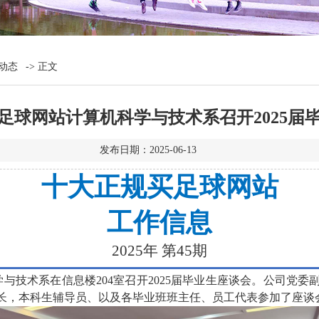
动态
-> 正文
足球网站计算机科学与技术系召开2025届
发布日期：2025-06-13
十大正规买足球网站
工作信息
2025年 第45期
学与技术系在信息楼204室召开2025届毕业生座谈会。公司党
长，本科生辅导员、以及各毕业班班主任、员工代表参加了座谈