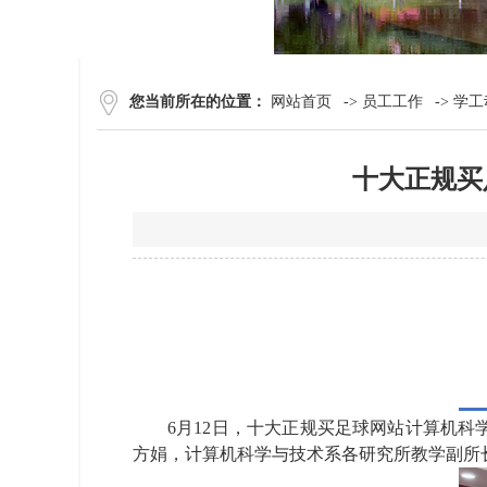
您当前所在的位置：
网站首页
->
员工工作
->
学工
十大正规买
6月12日，十大正规买足球网站计算机科
方娟，计算机科学与技术系各研究所教学副所