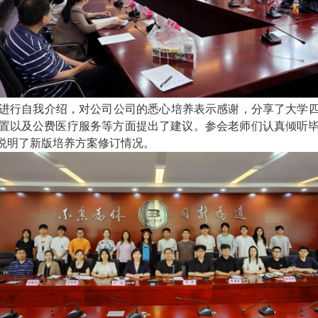
进行自我介绍，对公司公司的悉心培养表示感谢，分享了大学
置以及公费医疗服务等方面提出了建议。参会老师们认真倾听
说明了新版培养方案修订情况。