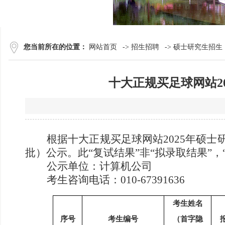
您当前所在的位置：
网站首页
->
招生招聘
->
硕士研究生招生
十大正规买足球网站2
根据十大正规买足球网站
202
5
年硕士
批
）
公示
。
此
“
复试
结果
”非“拟录取结果”
公示单位：
计算机
公司
考生咨询电话：
010-6739
1636
考生姓名
序号
考生编号
（首字隐