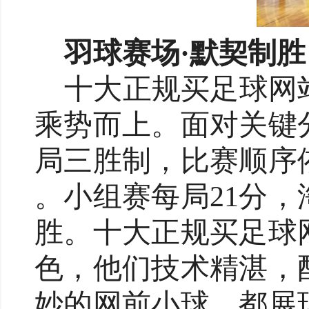
羽球赛场
·默契制胜
十大正规买足球网
乘势而上。面对关键
局三胜制，比赛顺序
。小组赛每局
21分
胜。十大正规买足球
色，他们技术精湛，
妙的网前小球，都展