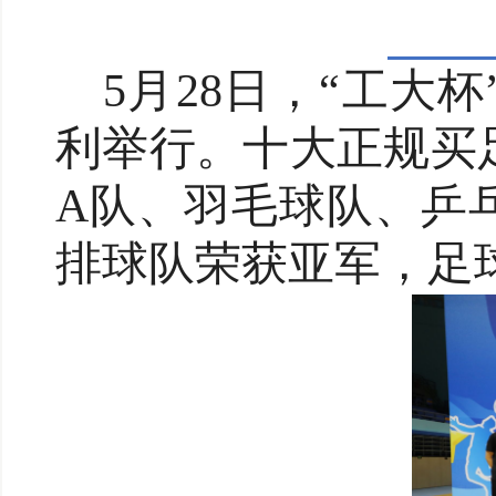
5月28日，“工大
利举行。十大正规买
A队、羽毛球队、乒
排球队荣获亚军，足