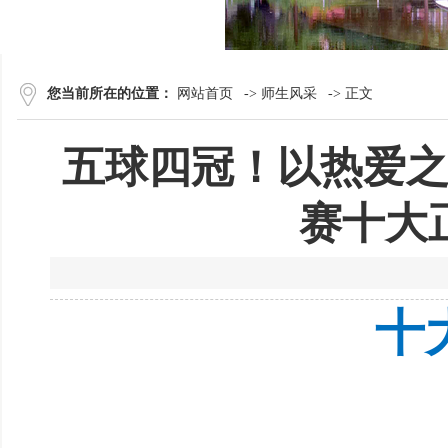
您当前所在的位置：
网站首页
->
师生风采
-> 正文
五球四冠！以热爱之
赛十大
十