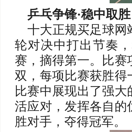
乒乓争锋
·稳中取胜
十大正规买足球网
轮对决中打出节奏，
赛，摘得第一。比赛
双，每项比赛获胜得
比赛中展现出了强大
活应对，发挥各自的
胜对手，夺得冠军。