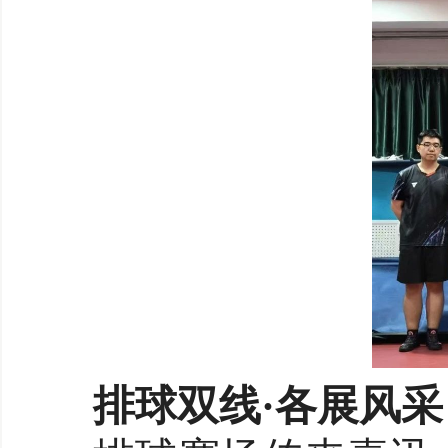
排球双线
·各展风采