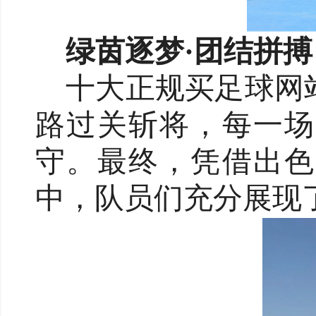
绿茵逐梦
·团结拼搏
十大正规买足球网
路过关斩将，每一场
守。最终，凭借出色
中，队员们充分展现