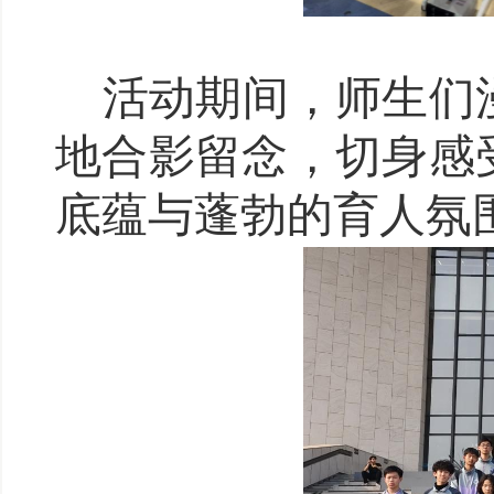
活动期间，师生们
地合影留念，切身感
底蕴与蓬勃的育人氛