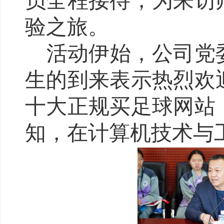
员全程接待，为来访
验之旅。
活动伊始，
公司
党
生的到来表示热烈欢
十大正规买足球网站
知，在
计算机
技术与